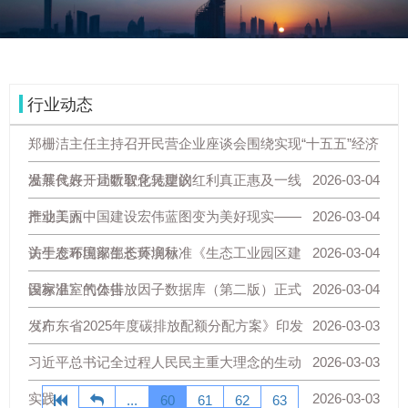
行业动态
郑栅洁主任主持召开民营企业座谈会围绕实现“十五五”经济
发展良好开局听取意见建议
温菲代表：让数智化转型的红利真正惠及一线
2026-03-04
产业工人
推动美丽中国建设宏伟蓝图变为美好现实——
2026-03-04
访生态环境部部长黄润秋
关于发布国家生态环境标准《生态工业园区建
2026-03-04
设标准》的公告
国家温室气体排放因子数据库（第二版）正式
2026-03-04
发布
《广东省2025年度碳排放配额分配方案》印发
2026-03-03
习近平总书记全过程人民民主重大理念的生动
2026-03-03
实践
2026-03-03
...
60
61
62
63