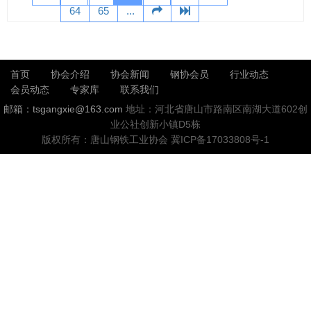
64
65
...
首页
协会介绍
协会新闻
钢协会员
行业动态
会员动态
专家库
联系我们
邮箱：tsgangxie@163.com
地址：河北省唐山市路南区南湖大道602创
业公社创新小镇D5栋
版权所有：唐山钢铁工业协会
冀ICP备17033808号-1