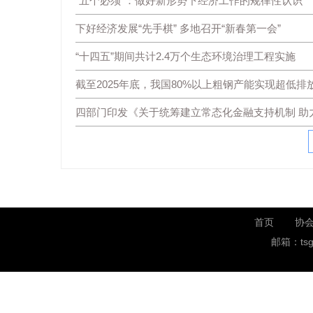
“五个必须”：做好新形势下经济工作的规律性认识
下好经济发展“先手棋” 多地召开“新春第一会”
“十四五”期间共计2.4万个生态环境治理工程实施
截至2025年底，我国80%以上粗钢产能实现超低排
四部门印发《关于统筹建立常态化金融支持机制 助
首页
协
邮箱：tsg