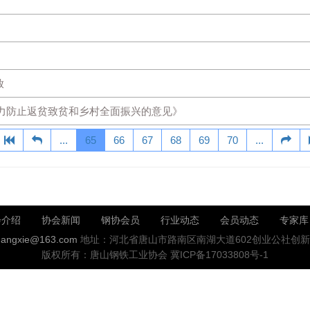
放
力防止返贫致贫和乡村全面振兴的意见》
...
65
66
67
68
69
70
...
会介绍
协会新闻
钢协会员
行业动态
会员动态
专家库
angxie@163.com
地址：河北省唐山市路南区南湖大道602创业公社创新
版权所有：唐山钢铁工业协会
冀ICP备17033808号-1