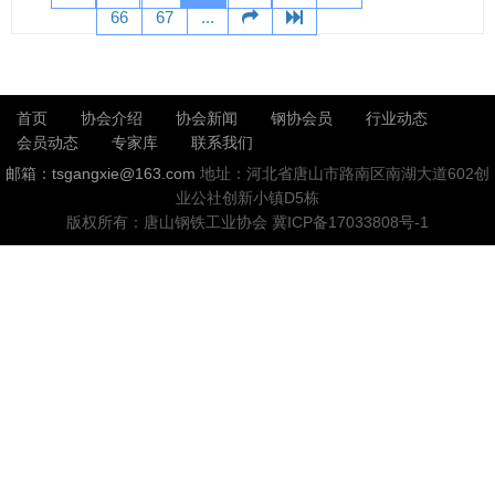
66
67
...
首页
协会介绍
协会新闻
钢协会员
行业动态
会员动态
专家库
联系我们
邮箱：tsgangxie@163.com
地址：河北省唐山市路南区南湖大道602创
业公社创新小镇D5栋
版权所有：唐山钢铁工业协会
冀ICP备17033808号-1