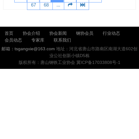
67
68
...
首页
协会介绍
协会新闻
钢协会员
行业动态
会员动态
专家库
联系我们
邮箱：tsgangxie@163.com
地址：河北省唐山市路南区南湖大道602创
业公社创新小镇D5栋
版权所有：唐山钢铁工业协会
冀ICP备17033808号-1