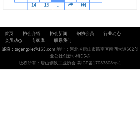
14
15
...
首页
协会介绍
协会新闻
钢协会员
行业动态
会员动态
专家库
联系我们
邮箱：tsgangxie@163.com
地址：河北省唐山市路南区南湖大道602创
业公社创新小镇D5栋
版权所有：唐山钢铁工业协会
冀ICP备17033808号-1