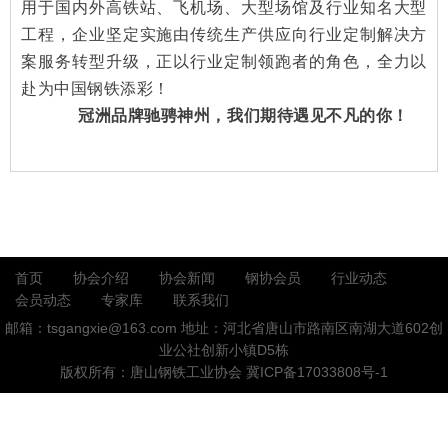
用于国内外高铁站、飞机场、大型场馆及行业知名大型
工程，企业坚定实施由传统生产供应向行业定制解决方
案服务转
型升级，正以行业定制领跑者的角色，全力以
赴为中国钢铁添彩！
冠洲品牌驰骋神州，我们期待遇见不凡的你！
首页
协会介绍
协会新闻
钢协会员
行业动态
会员动态
专家库
联系我们
邮箱：tsgangxie@163.com
地址：河北省唐山市路南区南湖大道602创
业公社创新小镇D5栋
版权所有：唐山钢铁工业协会
冀ICP备17033808号-1